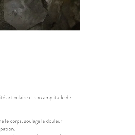
ité articulaire et son amplitude de
e le corps, soulage la douleur,
ipation.