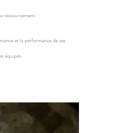
 de ressourcement.
tenance et la performance de ses
es équipes.