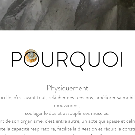
POURQUOI
Physiquement
relle, c'est avant tout, relâcher des tensions, améliorer sa mobil
mouvement,
soulager le dos et assouplir ses muscles.
 de son organisme, c'est entre autre, un acte qui apaise et calm
e la capacité respiratoire, facilite la digestion et réduit la const