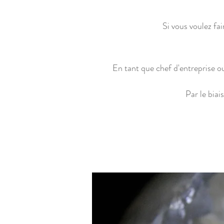
Si vous voulez fa
En tant que chef d'entreprise o
Par le biai