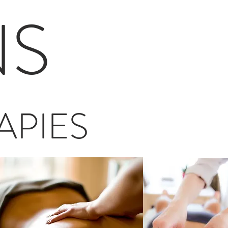
NS
APIES