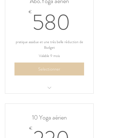
Abo.Yoga aérien
580€
580
€
pratique assidue et une trés belle réduction de
Budget
Valable 9 mois
Selectionner
une séance de Yoga par semaine sur la
totalité de la saison
10 Yoga aérien
220€
€