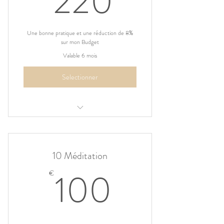
220
Une bonne pratique et une réduction de 8%
sur mon Budget
Valable 6 mois
Selectionner
10 séances de Yoga aérien, valables sur
l'année 2019-2020
10 Méditation
100€
100
€