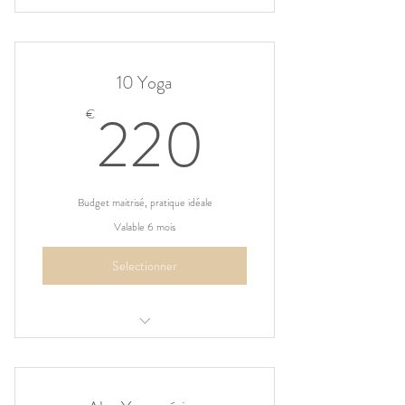
1 séance/sem du 16/09/19 au 26/06/20
hors vacances & fériés
10 Yoga
220€
220
€
Budget maitrisé, pratique idéale
Valable 6 mois
Selectionner
Carnet de 10 séances de Yoga en groupe
à Anandita